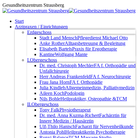
Zum
Gesundheitszentrum Strausberg
Inhalt
springen
Start
Arztpraxen / Einrichtungen
Erdgeschoss
Stadt Land Mensch
Pflegedienst Michael Otto
Anke Rother
Alltagsbetreuung & Begleitung
Elisabeth Bartels
Praxis für Ergotherapie
Kantine
Wolfgang Mante
I.Obergeschoss
Dr. med. Christoph Mechler
FA f. Orthopädie und
Unfallchirurgie
Herr Andreas Frankenfeld
FA f. Neurochirurgie
Frau Jana Horn
FA f. Orthopädie
Julia Kindleb
Allgemeinmedizin, Palliativmedizin
Aileen Koch
Podologin
Nils Bohle
Heilpraktiker, Osteopathie &TCM
II.Obergeschoss
Tony Falk
Physiotherapeut
Dr. med. Anna Kuzma-Richert
Fachärztin für
Innere Medizin / Hausärztin
Ulf-Thilo Hanisch
Facharzt für Nervenheilkunde
Antonia Pohl
Heilpraktikerin Psychotherapie
Runxi Balance
TCM-Massage Studio