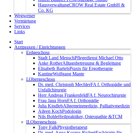
Hausverwaltung
CROW Real Estate GmbH &
Co. KG
Wegweiser
Vermietung
Services
Links
Start
Arztpraxen / Einrichtungen
Erdgeschoss
Stadt Land Mensch
Pflegedienst Michael Otto
Anke Rother
Alltagsbetreuung & Begleitung
Elisabeth Bartels
Praxis für Ergotherapie
Kantine
Wolfgang Mante
I.Obergeschoss
Dr. med. Christoph Mechler
FA f. Orthopädie und
Unfallchirurgie
Herr Andreas Frankenfeld
FA f. Neurochirurgie
Frau Jana Horn
FA f. Orthopädie
Julia Kindleb
Allgemeinmedizin, Palliativmedizin
Aileen Koch
Podologin
Nils Bohle
Heilpraktiker, Osteopathie &TCM
II.Obergeschoss
Tony Falk
Physiotherapeut
Dr. med. Anna Kuzma-Richert
Fachärztin für