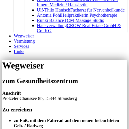
Innere Medizin / Hausärztin
Ulf-Thilo Hanisch
Facharzt für Nervenheilkunde
Antonia Pohl
Heilpraktikerin Psychotherapie
Runxi Balance
TCM-Massage Studio
Hausverwaltung
CROW Real Estate GmbH &
Co. KG
Wegweiser
Vermietung
Services
Links
Wegweiser
zum Gesundheitszentrum
Anschrift
Prötzeler Chaussee 8b, 15344 Strausberg
Zu erreichen
zu Fuß, mit dem Fahrrad auf dem neuen beleuchteten
Geh- / Radweg